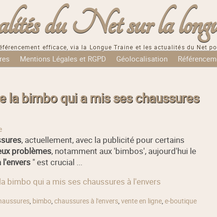
tés du Net sur la longu
éférencement efficace, via la Longue Traine et les actualités du Net po
res
Mentions Légales et RGPD
Géolocalisation
Référencem
 la bimbo qui a mis ses chaussures
e
ssures
, actuellement, avec la publicité pour certains
ux problèmes
, notamment aux 'bimbos', aujourd'hui le
 l'envers
" est crucial ...
la bimbo qui a mis ses chaussures à l'envers
haussures
,
bimbo
,
chaussures à l'envers
,
vente en ligne
,
e-boutique