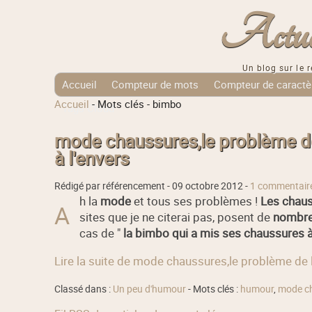
Actuali
Un blog sur le r
Accueil
Compteur de mots
Compteur de caractè
Accueil
-
Mots clés
-
bimbo
Tags Cloud
mode chaussures,le problème de
à l'envers
Rédigé par référencement -
09 octobre 2012
-
1 commentair
h la
mode
et tous ses problèmes !
Les chau
A
sites que je ne citerai pas, posent de
nombre
cas de "
la bimbo qui a mis ses chaussures à
Lire la suite de mode chaussures,le problème de 
Classé dans :
Un peu d'humour
- Mots clés :
humour
,
mode c