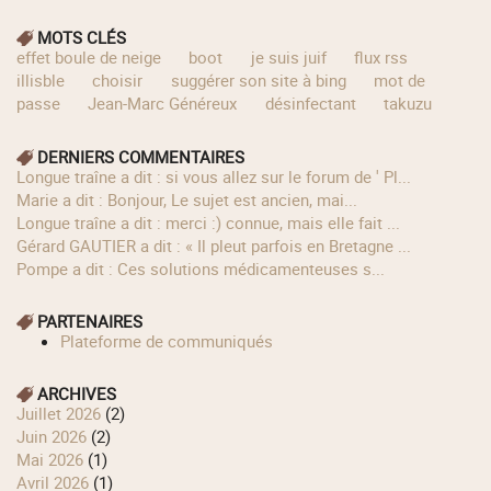
MOTS CLÉS
effet boule de neige
boot
je suis juif
flux rss
illisble
choisir
suggérer son site à bing
mot de
passe
Jean-Marc Généreux
désinfectant
takuzu
DERNIERS COMMENTAIRES
longue traîne a dit : si vous allez sur le forum de ' Pl...
Marie a dit : Bonjour, Le sujet est ancien, mai...
longue traîne a dit : merci :) connue, mais elle fait ...
Gérard GAUTIER a dit : « Il pleut parfois en Bretagne ...
Pompe a dit : Ces solutions médicamenteuses s...
PARTENAIRES
Plateforme de communiqués
ARCHIVES
juillet 2026
(2)
juin 2026
(2)
mai 2026
(1)
avril 2026
(1)