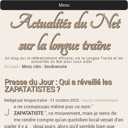
Menu
Actualités du Net
sur la longue traîne
Un blog sur le référencement efficace, via la Longue Traine et les
actualités du Net pour vous aider ...
Accueil
-
Mots clés
-
biodiversite
Presse du Jour : Qui a réveillé les
ZAPATATISTES ?
Rédigé par longue traîne -
31 octobre 2022
-
Aucun commentaire
e ne connaissais même pas ce nom "
J
ZAPATATISTE
", ce mouvement, mais je viens de
me rendre compte qu'un quotidien local venait d'en
parler il y a ... deux jours, alors qu'il semble bien que