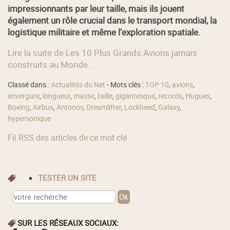
impressionnants par leur taille, mais ils jouent
également un rôle crucial dans le transport mondial, la
logistique militaire et même l'exploration spatiale.
Lire la suite de Les 10 Plus Grands Avions jamais
construits au Monde …
Classé dans :
Actualités du Net
- Mots clés :
TOP 10
,
avions
,
envergure
,
longueur
,
masse
,
taille
,
gigantesque
,
records
,
Hugues
,
Boeing
,
Airbus
,
Antonov
,
Dreamlifter
,
Lockheed
,
Galaxy
,
hypersonique
Fil RSS des articles de ce mot clé
TESTER UN SITE
SUR LES RÉSEAUX SOCIAUX: