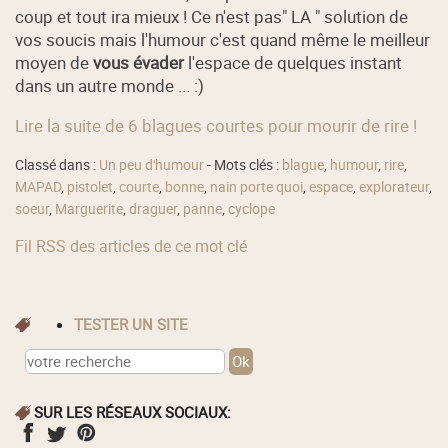
coup et tout ira mieux ! Ce n'est pas" LA " solution de
vos soucis mais l'humour c'est quand même le meilleur
moyen de
vous évader
l'espace de quelques instant
dans un autre monde ... :)
Lire la suite de 6 blagues courtes pour mourir de rire !
Classé dans :
Un peu d'humour
- Mots clés :
blague
,
humour
,
rire
,
MAPAD
,
pistolet
,
courte
,
bonne
,
nain porte quoi
,
espace
,
explorateur
,
soeur
,
Marguerite
,
draguer
,
panne
,
cyclope
Fil RSS des articles de ce mot clé
TESTER UN SITE
SUR LES RÉSEAUX SOCIAUX: