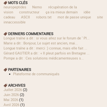
MOTS CLÉS
neuropeptides
Nemo
récupération de la
vision
constructeur
ça ira mieux demain
idée
cadeau
ASCII
robots.txt
mot de passe unique
site
innaccessible
DERNIERS COMMENTAIRES
longue traîne a dit : si vous allez sur le forum de ' Pl...
Marie a dit : Bonjour, Le sujet est ancien, mai...
longue traîne a dit : merci :) connue, mais elle fait ...
Gérard GAUTIER a dit : « Il pleut parfois en Bretagne ...
Pompe a dit : Ces solutions médicamenteuses s...
PARTENAIRES
Plateforme de communiqués
ARCHIVES
juillet 2026
(2)
juin 2026
(2)
mai 2026
(1)
avril 2026
(1)