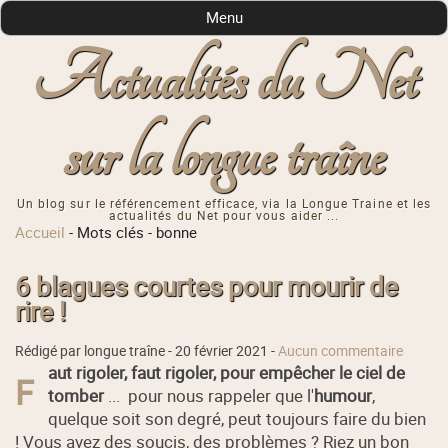
Menu
Actualités du Net
sur la longue traîne
Un blog sur le référencement efficace, via la Longue Traine et les
actualités du Net pour vous aider ...
Accueil
-
Mots clés
-
bonne
6 blagues courtes pour mourir de
rire !
Rédigé par longue traîne -
20 février 2021
-
Aucun commentaire
aut rigoler, faut rigoler, pour empêcher le ciel de
F
tomber
... pour nous rappeler que l'
humour
,
quelque soit son degré, peut toujours faire du bien
! Vous avez des soucis, des problèmes ? Riez un bon