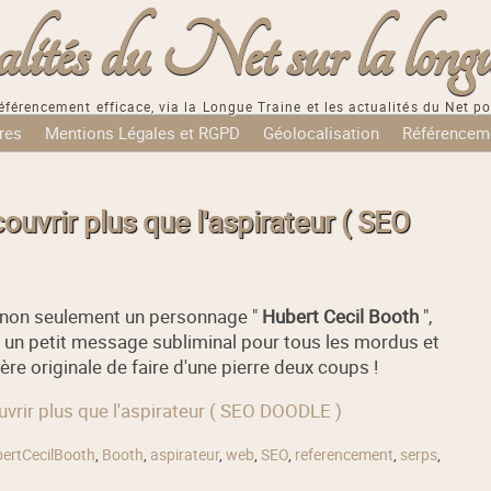
tés du Net sur la longu
éférencement efficace, via la Longue Traine et les actualités du Net po
res
Mentions Légales et RGPD
Géolocalisation
Référencem
ouvrir plus que l'aspirateur ( SEO
 non seulement un personnage "
Hubert Cecil Booth
",
e un petit message subliminal pour tous les mordus et
ère originale de faire d'une pierre deux coups !
ouvrir plus que l'aspirateur ( SEO DOODLE )
ertCecilBooth
,
Booth
,
aspirateur
,
web
,
SEO
,
referencement
,
serps
,