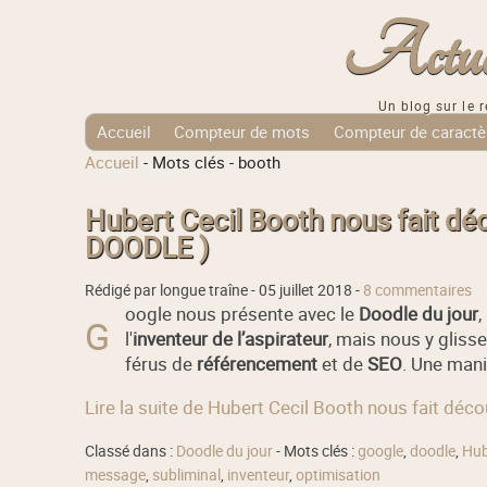
Actuali
Un blog sur le r
Accueil
Compteur de mots
Compteur de caractè
Accueil
-
Mots clés
-
booth
Tags Cloud
Hubert Cecil Booth nous fait déc
DOODLE )
Rédigé par longue traîne -
05 juillet 2018
-
8 commentaires
oogle nous présente avec le
Doodle du jour
,
G
l'
inventeur de l’aspirateur
, mais nous y gliss
férus de
référencement
et de
SEO
. Une mani
Lire la suite de Hubert Cecil Booth nous fait déc
Classé dans :
Doodle du jour
- Mots clés :
google
,
doodle
,
Hub
message
,
subliminal
,
inventeur
,
optimisation