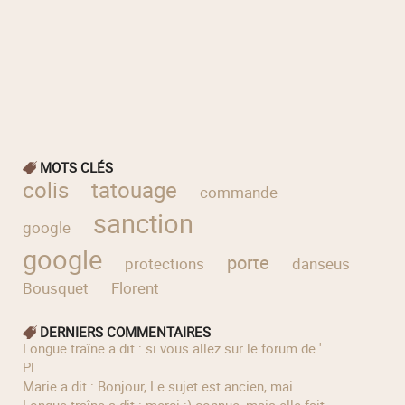
MOTS CLÉS
colis
tatouage
commande
sanction
google
google
porte
protections
danseuses
m
Bousquet
Florent
DERNIERS COMMENTAIRES
longue traîne a dit : si vous allez sur le forum de '
Pl...
Marie a dit : Bonjour, Le sujet est ancien, mai...