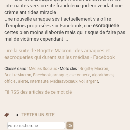
internautes vers un site frauduleux qui leur vendait une
crème antirides miracle ...
Une nouvelle arnaque sévit actuellement via offre
d'emplois proposées sur Facebook, une
escroquerie
certes bien moins élaborée mais qui risque de faire pas
mal de victimes cependant ...
Lire la suite de Brigitte Macron : des arnaques et
escroqueries qui durent sur les médias - Facebook
Classé dans :
Médias Sociaux
- Mots clés :
Brigitte
,
Macron
,
BrigitteMacron
,
Facebook
,
arnaque
,
escroquerie
,
algorithmes
,
officiel
,
alerte
,
internaute
,
MédiasSociaux
,
vol
,
argent
,
Fil RSS des articles de ce mot clé
TESTER UN SITE