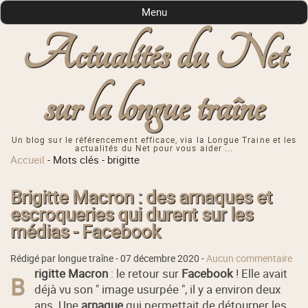
Menu
Actualités du Net
sur la longue traîne
Un blog sur le référencement efficace, via la Longue Traine et les
actualités du Net pour vous aider ...
Accueil
-
Mots clés
-
brigitte
Brigitte Macron : des arnaques et
escroqueries qui durent sur les
médias - Facebook
Rédigé par longue traîne -
07 décembre 2020
-
Aucun commentaire
rigitte Macron
: le retour sur
Facebook
! Elle avait
B
déjà vu son " image usurpée ", il y a environ deux
ans. Une
arnaque
qui permettait de détourner les