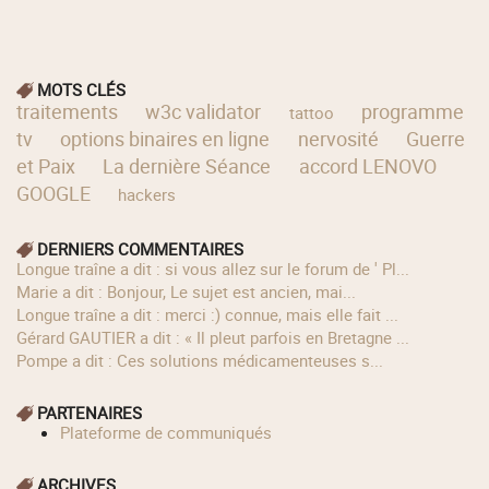
MOTS CLÉS
traitements
w3c validator
programme
tattoo
tv
options binaires en ligne
nervosité
Guerre
et Paix
La dernière Séance
accord LENOVO
GOOGLE
hackers
DERNIERS COMMENTAIRES
longue traîne a dit : si vous allez sur le forum de ' Pl...
Marie a dit : Bonjour, Le sujet est ancien, mai...
longue traîne a dit : merci :) connue, mais elle fait ...
Gérard GAUTIER a dit : « Il pleut parfois en Bretagne ...
Pompe a dit : Ces solutions médicamenteuses s...
PARTENAIRES
Plateforme de communiqués
ARCHIVES