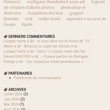
Pinterest
configurer thunderbird sous w8
logiciel
de création d'album photos
photoshop et
illustrator
fouquières-les-lens
guignol
lyonnais
oral
rouler écolo
apprendre à se servir de
Apple
Google
DERNIERS COMMENTAIRES
longue traîne a dit : si vous allez sur le forum de ' Pl...
Marie a dit : Bonjour, Le sujet est ancien, mai...
longue traîne a dit : merci :) connue, mais elle fait ...
Gérard GAUTIER a dit : « Il pleut parfois en Bretagne ...
Pompe a dit : Ces solutions médicamenteuses s...
PARTENAIRES
Plateforme de communiqués
ARCHIVES
juillet 2026
(2)
juin 2026
(2)
mai 2026
(1)
avril 2026
(1)