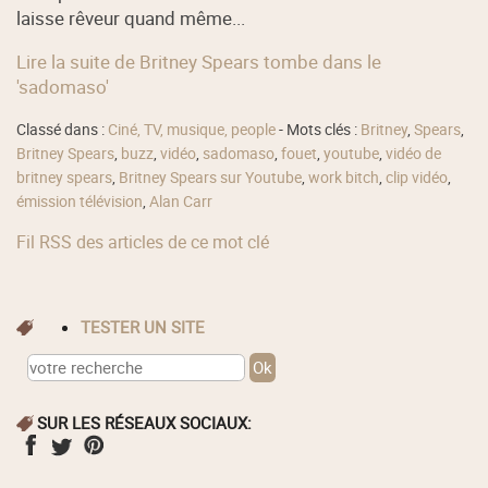
laisse rêveur quand même...
Lire la suite de Britney Spears tombe dans le
'sadomaso'
Classé dans :
Ciné, TV, musique, people
- Mots clés :
Britney
,
Spears
,
Britney Spears
,
buzz
,
vidéo
,
sadomaso
,
fouet
,
youtube
,
vidéo de
britney spears
,
Britney Spears sur Youtube
,
work bitch
,
clip vidéo
,
émission télévision
,
Alan Carr
Fil RSS des articles de ce mot clé
TESTER UN SITE
SUR LES RÉSEAUX SOCIAUX: