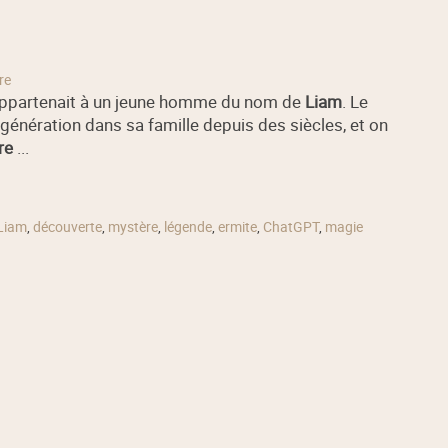
re
ppartenait à un jeune homme du nom de
Liam
. Le
génération dans sa famille depuis des siècles, et on
re
...
Liam
,
découverte
,
mystère
,
légende
,
ermite
,
ChatGPT
,
magie