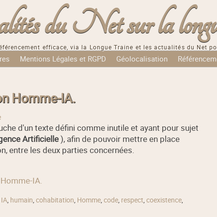
tés du Net sur la longu
éférencement efficace, via la Longue Traine et les actualités du Net po
res
Mentions Légales et RGPD
Géolocalisation
Référencem
ion Homme-IA.
e
auche d'un texte défini comme inutile et ayant pour sujet
gence Artificielle
), afin de pouvoir mettre en place
on, entre les deux parties concernées.
on Homme-IA.
,
IA
,
humain
,
cohabitation
,
Homme
,
code
,
respect
,
coexistence
,