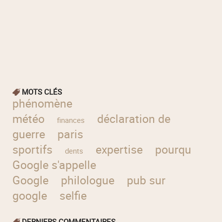
MOTS CLÉS
phénomène
météo
déclaration de
finances
guerre
paris
sportifs
expertise
pourquoi
dents
Google s'appelle
Google
philologue
pub sur
google
selfie
DERNIERS COMMENTAIRES