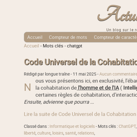
Actuali
Un blog sur le r
Accueil
Compteur de mots
Compteur de caractè
Accueil
-
Mots clés
-
chatgpt
Tags Cloud
Code Universel de la Cohabitat
Rédigé par longue traîne -
11 mai 2025
-
Aucun commentair
ous vous présentons ici, en exclusivité, l'éb
N
la cohabitation de
l'homme et de l'IA
(
Intelli
certaines règles de cohabitation, d'interacti
Ensuite, advienne que pourra ...
Lire la suite de Code Universel de la Cohabitati
Classé dans :
Informatique et logiciels
- Mots clés :
ChatGPT
liberté
,
culture
,
loisirs
,
santé
,
relations
,