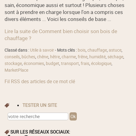
sain, économique aussi et surtout ! Plusieurs choses
sont à prendre en charge lorsque l'on a compris ces
divers éléments ... Voici les conseils de base ...
Lire la suite de Comment bien choisir son bois de
chauffage ?
Classé dans :
Utile à savoir
- Mots clés :
bois
,
chauffage
,
astuce
,
conseils
,
bûches
,
chêne
,
hêtre
,
charme
,
frêne
,
humidité
,
séchage
,
stockage
,
économies
,
budget
,
transport
,
frais
,
écologique
,
MarketPlace
Fil RSS des articles de ce mot clé
TESTER UN SITE
SUR LES RÉSEAUX SOCIAUX: