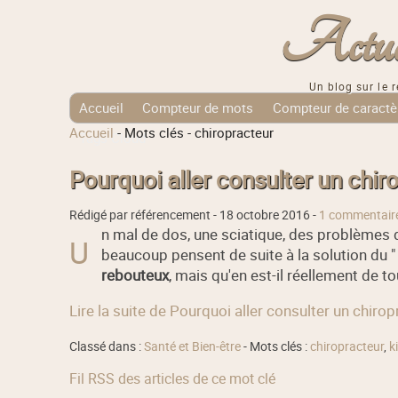
Actuali
Un blog sur le r
Accueil
Compteur de mots
Compteur de caractè
Accueil
-
Mots clés
-
chiropracteur
Tags Cloud
Pourquoi aller consulter un chir
Rédigé par référencement -
18 octobre 2016
-
1 commentair
n mal de dos, une sciatique, des problèmes 
U
beaucoup pensent de suite à la solution du 
rebouteux
, mais qu'en est-il réellement de t
Lire la suite de Pourquoi aller consulter un chirop
Classé dans :
Santé et Bien-être
- Mots clés :
chiropracteur
,
k
Fil RSS des articles de ce mot clé