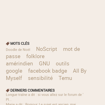
MOTS CLÉS
NoScript
mot de
Doodle de Noël
passe
folklore
amérindien
GNU
outils
google
facebook badge
All By
Myself
sensibilité
Temu
DERNIERS COMMENTAIRES
longue traîne a dit : si vous allez sur le forum de '
Pl...
Marie a dit : Bonjour, Le sujet est ancien, mai...