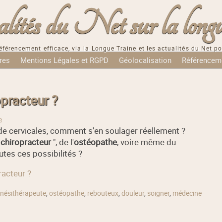
tés du Net sur la longu
éférencement efficace, via la Longue Traine et les actualités du Net po
res
Mentions Légales et RGPD
Géolocalisation
Référencem
opracteur ?
e
de cervicales, comment s'en soulager réellement ?
"
chiropracteur
", de l'
ostéopathe
, voire même du
outes ces possibilités ?
racteur ?
inésithérapeute
,
ostéopathe
,
rebouteux
,
douleur
,
soigner
,
médecine