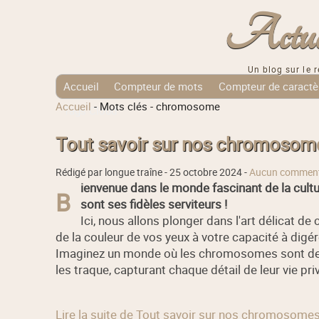
Actuali
Un blog sur le r
Accueil
Compteur de mots
Compteur de caractè
Accueil
-
Mots clés
-
chromosome
Tags Cloud
Tout savoir sur nos chromosomes
Rédigé par longue traîne -
25 octobre 2024
-
Aucun comment
ienvenue dans le monde fascinant de la cultu
B
sont ses fidèles serviteurs !
Ici, nous allons plonger dans l'art délicat d
de la couleur de vos yeux à votre capacité à digér
Imaginez un monde où les chromosomes sont des c
les traque, capturant chaque détail de leur vie pri
Lire la suite de Tout savoir sur nos chromosomes 