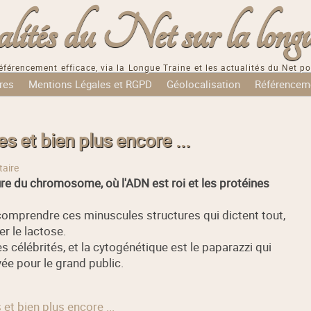
tés du Net sur la longu
éférencement efficace, via la Longue Traine et les actualités du Net po
res
Mentions Légales et RGPD
Géolocalisation
Référencem
 et bien plus encore ...
aire
re du chromosome, où l'ADN est roi et les protéines
e comprendre ces minuscules structures qui dictent tout,
er le lactose.
élébrités, et la cytogénétique est le paparazzi qui
vée pour le grand public.
et bien plus encore ...