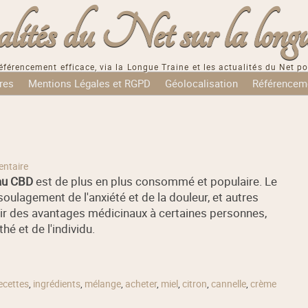
tés du Net sur la longu
éférencement efficace, via la Longue Traine et les actualités du Net po
res
Mentions Légales et RGPD
Géolocalisation
Référencem
ntaire
au CBD
est de plus en plus consommé et populaire. Le
oulagement de l'anxiété et de la douleur, et autres
rir des avantages médicinaux à certaines personnes,
é et de l'individu.
ecettes
,
ingrédients
,
mélange
,
acheter
,
miel
,
citron
,
cannelle
,
crème