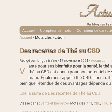
Actuali
Un blog sur le r
Accueil
Compteur de mots
Compteur de caractè
Accueil
-
Mots clés
-
citron
Tags Cloud
Des recettes de Thé au CBD
Rédigé par longue traîne -
17 novembre 2021
-
Aucun comme
anté pour ses
bienfaits pour la santé
, le
thé 
V
thé au CBD est connu pour son potentiel de s
maux. Également appelé thé CBD, il peut off
bien que l'étendue de ces avantages dépende du th
Lire la suite de Des recettes de Thé au CBD
Classé dans :
Santé et Bien-être
- Mots clés :
thé
,
CBD
,
THC
,
r