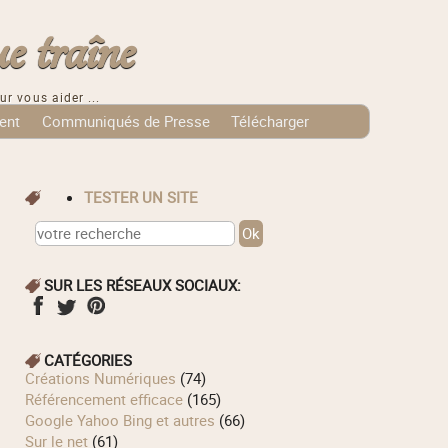
e traîne
ur vous aider ...
ent
Communiqués de Presse
Télécharger
TESTER UN SITE
SUR LES RÉSEAUX SOCIAUX:
CATÉGORIES
Créations Numériques
(74)
Référencement efficace
(165)
Google Yahoo Bing et autres
(66)
Sur le net
(61)