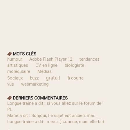
MOTS CLÉS
humour
Adobe Flash Player 12
tendances
artistiques
CV en ligne
biologiste
moléculaire
Médias
gratuit
Sociaux
buzz
à courte
vue
webmarketing
DERNIERS COMMENTAIRES
longue traîne a dit : si vous allez sur le forum de '
Pl...
Marie a dit : Bonjour, Le sujet est ancien, mai...
longue traîne a dit : merci :) connue, mais elle fait
...