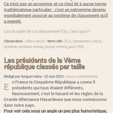
Ce n’est pas un acronyme, et ce n’est lié à aucun terme
mathématique particulier : c’est un patronyme devenu
mondialement associé au système de classement qu’il
a inventé.
Lire la suite de Le classement Elo, c’est quoi ?
Classé dans :
Utile à savoir
- Mots clés :
ELO
,
classement
,
calcul
,
système
,
notation
,
niveau
,
joueur
,
échecs
,
jeux
,
FIDE
,
Les présidents de la Vème
république classés par taille
Rédigé par longue traîne -
25 mai 2023
-
Aucun commentaire
n France la Cinquième République a connu 9
E
présidents qui tous étaient différents,
heureusement, c'est le hasard et les règles de la
Grande Alternance Hasardeuse que nous connaissons
dans notre pays.
Pour voir cela sous un angle un peu plus humoristique,