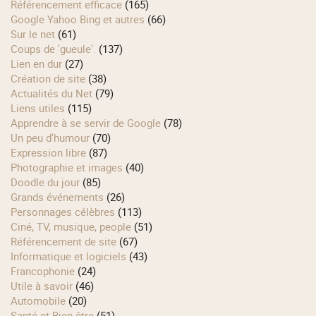
Référencement efficace
(165)
Google Yahoo Bing et autres
(66)
Sur le net
(61)
Coups de 'gueule'.
(137)
Lien en dur
(27)
Création de site
(38)
Actualités du Net
(79)
Liens utiles
(115)
Apprendre à se servir de Google
(78)
Un peu d'humour
(70)
Expression libre
(87)
Photographie et images
(40)
Doodle du jour
(85)
Grands événements
(26)
Personnages célèbres
(113)
Ciné, TV, musique, people
(51)
Référencement de site
(67)
Informatique et logiciels
(43)
Francophonie
(24)
Utile à savoir
(46)
Automobile
(20)
Santé et Bien-être
(51)