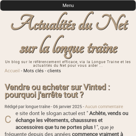
Menu
Actualités du Net
sur la longue traîne
Un blog sur le référencement efficace, via la Longue Traine et les
actualités du Net pour vous aider ...
Accueil
-
Mots clés
-
clients
Vendre ou acheter sur Vinted :
pourquoi j'arrête tout ?
Rédigé par longue traîne -
06 janvier 2025
-
Aucun commentaire
e site dont le slogan actuel est "
Achète, vends ou
C
échange les vêtements, chaussures et
accessoires que tu ne portes plus !
", que je
fréquente depuis des années
commence vraiment à