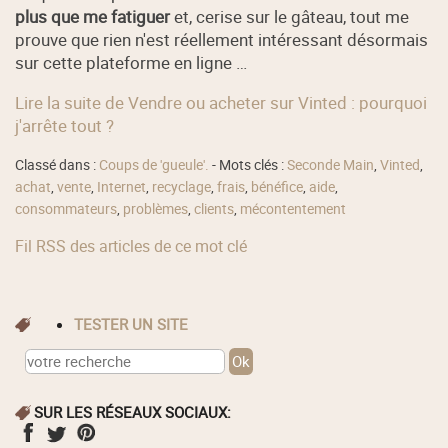
plus que me fatiguer
et, cerise sur le gâteau, tout me
prouve que rien n'est réellement intéressant désormais
sur cette plateforme en ligne …
Lire la suite de Vendre ou acheter sur Vinted : pourquoi
j'arrête tout ?
Classé dans :
Coups de 'gueule'.
- Mots clés :
Seconde Main
,
Vinted
,
achat
,
vente
,
Internet
,
recyclage
,
frais
,
bénéfice
,
aide
,
consommateurs
,
problèmes
,
clients
,
mécontentement
Fil RSS des articles de ce mot clé
TESTER UN SITE
SUR LES RÉSEAUX SOCIAUX: