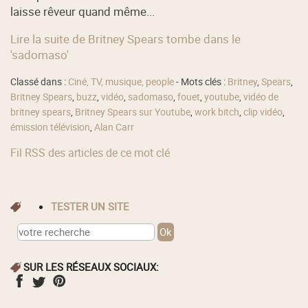
laisse rêveur quand même...
Lire la suite de Britney Spears tombe dans le
'sadomaso'
Classé dans :
Ciné, TV, musique, people
- Mots clés :
Britney
,
Spears
,
Britney Spears
,
buzz
,
vidéo
,
sadomaso
,
fouet
,
youtube
,
vidéo de
britney spears
,
Britney Spears sur Youtube
,
work bitch
,
clip vidéo
,
émission télévision
,
Alan Carr
Fil RSS des articles de ce mot clé
TESTER UN SITE
SUR LES RÉSEAUX SOCIAUX: