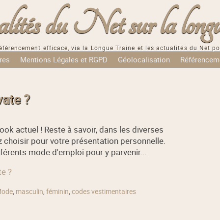
tés du Net sur la longu
éférencement efficace, via la Longue Traine et les actualités du Net po
res
Mentions Légales et RGPD
Géolocalisation
Référencem
ate ?
ook actuel ! Reste à savoir, dans les diverses
ez choisir pour votre présentation personnelle.
férents mode d'emploi pour y parvenir...
te ?
ode
,
masculin
,
féminin
,
codes vestimentaires