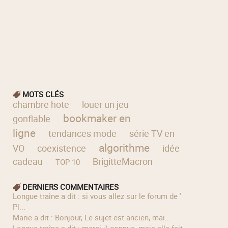
MOTS CLÉS
chambre hote
louer un jeu
bookmaker en
gonflable
ligne
tendances mode
série TV en
algorithme
VO
coexistence
idée
cadeau
BrigitteMacron
TOP 10
DERNIERS COMMENTAIRES
longue traîne a dit : si vous allez sur le forum de '
Pl...
Marie a dit : Bonjour, Le sujet est ancien, mai...