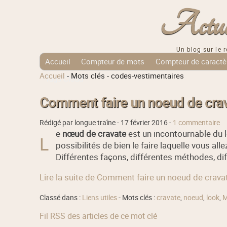
Actuali
Un blog sur le r
Accueil
Compteur de mots
Compteur de caractè
Accueil
-
Mots clés
-
codes-vestimentaires
Tags Cloud
Comment faire un noeud de crav
Rédigé par longue traîne -
17 février 2016
-
1 commentaire
e
nœud de cravate
est un incontournable du l
L
possibilités de bien le faire laquelle vous all
Différentes façons, différentes méthodes, dif
Lire la suite de Comment faire un noeud de crava
Classé dans :
Liens utiles
- Mots clés :
cravate
,
noeud
,
look
,
M
Fil RSS des articles de ce mot clé