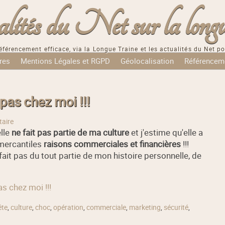
tés du Net sur la longu
éférencement efficace, via la Longue Traine et les actualités du Net po
res
Mentions Légales et RGPD
Géolocalisation
Référencem
as chez moi !!!
aire
elle
ne fait pas partie de ma culture
et j'estime qu'elle a
mercantiles
raisons commerciales et financières
!!!
fait pas du tout partie de mon histoire personnelle, de
s chez moi !!!
ête
,
culture
,
choc
,
opération
,
commerciale
,
marketing
,
sécurité
,