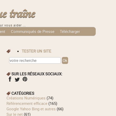
e traîne
ur vous aider ...
ent
Communiqués de Presse
Télécharger
TESTER UN SITE
SUR LES RÉSEAUX SOCIAUX:
CATÉGORIES
Créations Numériques
(74)
Référencement efficace
(165)
Google Yahoo Bing et autres
(66)
Sur le net
(61)