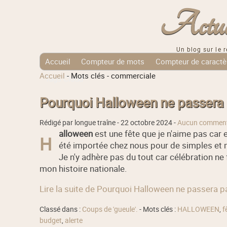
Actuali
Un blog sur le r
Accueil
Compteur de mots
Compteur de caractè
Accueil
-
Mots clés
-
commerciale
Tags Cloud
Pourquoi Halloween ne passera p
Rédigé par longue traîne -
22 octobre 2024
-
Aucun comment
alloween
est une fête que je n'aime pas car 
H
été importée chez nous pour de simples et 
Je n'y adhère pas du tout car célébration ne 
mon histoire nationale.
Lire la suite de Pourquoi Halloween ne passera pa
Classé dans :
Coups de 'gueule'.
- Mots clés :
HALLOWEEN
,
f
budget
,
alerte