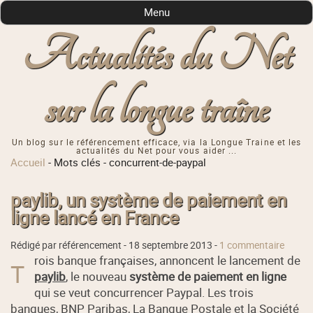
Menu
Actualités du Net
sur la longue traîne
Un blog sur le référencement efficace, via la Longue Traine et les
actualités du Net pour vous aider ...
Accueil
-
Mots clés
-
concurrent-de-paypal
paylib, un système de paiement en
ligne lancé en France
Rédigé par référencement -
18 septembre 2013
-
1 commentaire
rois banque françaises, annoncent le lancement de
T
paylib
, le nouveau
système de paiement en ligne
qui se veut concurrencer Paypal. Les trois
banques,
BNP Paribas
,
La Banque Postale
et la
Société