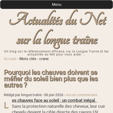
Menu
Actualités du Net
sur la longue traîne
Un blog sur le référencement efficace, via la Longue Traine et les
actualités du Net pour vous aider ...
Accueil
-
Mots clés
-
crane
Pourquoi les chauves doivent se
méfier du soleil bien plus que les
autres ?
Rédigé par longue traîne -
06 juin 2026
-
Aucun commentaire
es chauves face au soleil : un combat inégal.
L
Sans la protection naturelle des cheveux, leur cuir
chevelu devient la cible directe des rayons UV.