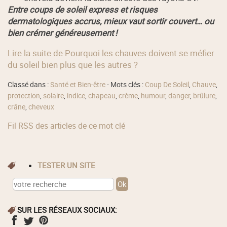
Entre coups de soleil express et risques
dermatologiques accrus, mieux vaut sortir couvert… ou
bien crémer généreusement !
Lire la suite de Pourquoi les chauves doivent se méfier
du soleil bien plus que les autres ?
Classé dans :
Santé et Bien-être
- Mots clés :
Coup De Soleil
,
Chauve
,
protection
,
solaire
,
indice
,
chapeau
,
crème
,
humour
,
danger
,
brûlure
,
crâne
,
cheveux
Fil RSS des articles de ce mot clé
TESTER UN SITE
SUR LES RÉSEAUX SOCIAUX: