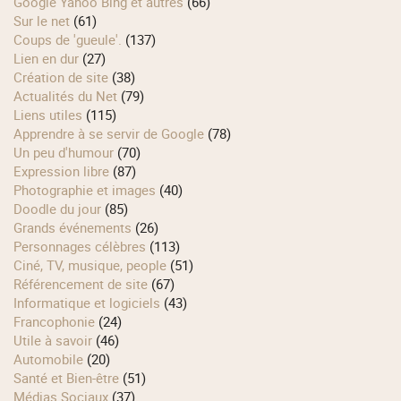
Google Yahoo Bing et autres
(66)
Sur le net
(61)
Coups de 'gueule'.
(137)
Lien en dur
(27)
Création de site
(38)
Actualités du Net
(79)
Liens utiles
(115)
Apprendre à se servir de Google
(78)
Un peu d'humour
(70)
Expression libre
(87)
Photographie et images
(40)
Doodle du jour
(85)
Grands événements
(26)
Personnages célèbres
(113)
Ciné, TV, musique, people
(51)
Référencement de site
(67)
Informatique et logiciels
(43)
Francophonie
(24)
Utile à savoir
(46)
Automobile
(20)
Santé et Bien-être
(51)
Médias Sociaux
(37)