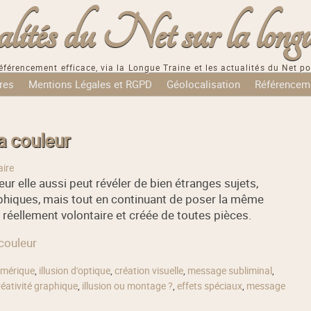
tés du Net sur la longu
éférencement efficace, via la Longue Traine et les actualités du Net po
res
Mentions Légales et RGPD
Géolocalisation
Référencem
la couleur
ire
leur elle aussi peut révéler de bien étranges sujets,
phiques, mais tout en continuant de poser la même
st réellement volontaire et créée de toutes pièces.
 couleur
umérique
,
illusion d'optique
,
création visuelle
,
message subliminal
,
réativité graphique
,
illusion ou montage ?
,
effets spéciaux
,
message