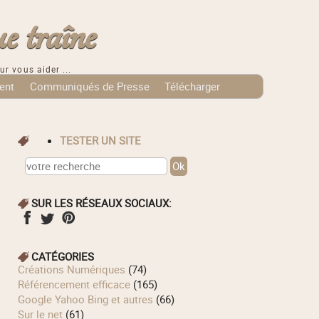
e traîne
ur vous aider ...
ent
Communiqués de Presse
Télécharger
TESTER UN SITE
SUR LES RÉSEAUX SOCIAUX:
CATÉGORIES
Créations Numériques
(74)
Référencement efficace
(165)
Google Yahoo Bing et autres
(66)
Sur le net
(61)