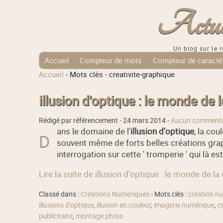
Actuali
Un blog sur le r
Accueil
Compteur de mots
Compteur de caractè
Accueil
-
Mots clés
-
creativite-graphique
Tags Cloud
illusion d'optique : le monde de 
Rédigé par référencement -
24 mars 2014
-
Aucun commenta
ans le domaine de l'
illusion d'optique
, la cou
D
souvent même de forts belles créations gra
interrogation sur cette ' tromperie ' qui là e
Lire la suite de illusion d'optique : le monde de la
Classé dans :
Créations Numériques
- Mots clés :
création n
illusions d'optique
,
illusion en couleur
,
imagerie numérique
,
c
publicitaire
,
montage photo