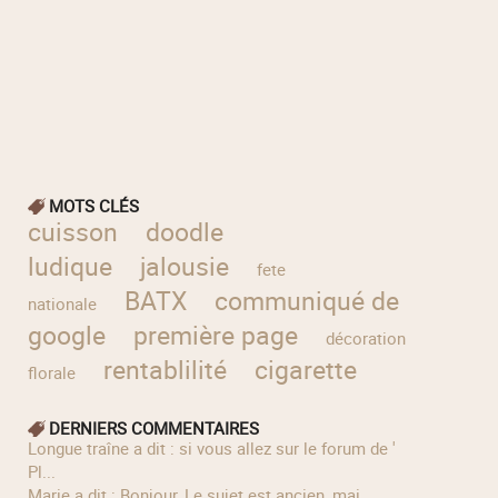
MOTS CLÉS
cuisson
doodle
ludique
jalousie
fete
BATX
communiqué de
nationale
google
première page
décoration
rentablilité
cigarette
florale
DERNIERS COMMENTAIRES
longue traîne a dit : si vous allez sur le forum de '
Pl...
Marie a dit : Bonjour, Le sujet est ancien, mai...