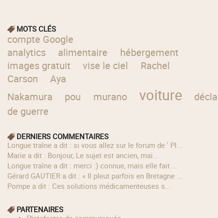
MOTS CLÉS
compte Google
analytics
alimentaire
hébergement
images gratuit
vise le ciel
Rachel
Carson
Aya
voiture
Nakamura
pou
murano
décla
de guerre
DERNIERS COMMENTAIRES
longue traîne a dit : si vous allez sur le forum de ' Pl...
Marie a dit : Bonjour, Le sujet est ancien, mai...
longue traîne a dit : merci :) connue, mais elle fait ...
Gérard GAUTIER a dit : « Il pleut parfois en Bretagne ...
Pompe a dit : Ces solutions médicamenteuses s...
PARTENAIRES
Plateforme de communiqués