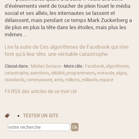
d’événements vient de toucher de plein fouet le média
social et ses alliés, les internautes se lassent et
délaissent, mais pendant ce temps Mark Zuckerberg a
de plus en plus la tête dans les étoiles, mais plus les
mêmes …
Lire la suite de Ces algorithmes de Facebook qui n'en
font qu'à leur tête: une véritable catastrophe
Classé dans :
Médias Sociaux
- Mots clés :
Facebook
,
algorithmes
,
catastrophe
,
sanctions
,
débilité
,
programmeurs
,
noiraude
,
algos
,
standards
,
communauté
,
amis
,
millions
,
milliards
,
espace
Fil RSS des articles de ce mot clé
TESTER UN SITE