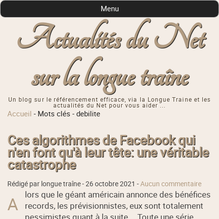
Menu
Actualités du Net
sur la longue traîne
Un blog sur le référencement efficace, via la Longue Traine et les
actualités du Net pour vous aider ...
Accueil
-
Mots clés
-
debilite
Ces algorithmes de Facebook qui
n'en font qu'à leur tête: une véritable
catastrophe
Rédigé par longue traîne -
26 octobre 2021
-
Aucun commentaire
lors que le géant américain annonce des bénéfices
A
records, les prévisionnistes, eux sont totalement
pessimistes quant à la suite … Toute une série