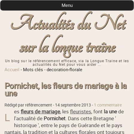
Menu
Actualités du Net
sur la longue traîne
Un blog sur le référencement efficace, via la Longue Traine et les
actualités du Net pour vous aider ...
Accueil
-
Mots clés
-
decoration-florale
Pornichet, les fleurs de mariage à la
une
Rédigé par référencement -
14 septembre 2013
-
1 commentaire
es
fleurs de mariage
, les
fleuristes
, font
la une
de
L
l'actualité de
Pornichet
. Dans cette Bretagne '
historique ', entre le pays de Guérande et le pays
nantais, la tradition et la cultures florales ont toujours