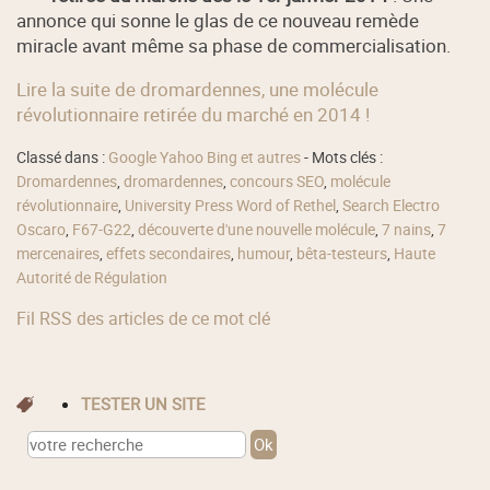
annonce qui sonne le glas de ce nouveau remède
miracle avant même sa phase de commercialisation.
Lire la suite de dromardennes, une molécule
révolutionnaire retirée du marché en 2014 !
Classé dans :
Google Yahoo Bing et autres
- Mots clés :
Dromardennes
,
dromardennes
,
concours SEO
,
molécule
révolutionnaire
,
University Press Word of Rethel
,
Search Electro
Oscaro
,
F67-G22
,
découverte d'une nouvelle molécule
,
7 nains
,
7
mercenaires
,
effets secondaires
,
humour
,
bêta-testeurs
,
Haute
Autorité de Régulation
Fil RSS des articles de ce mot clé
TESTER UN SITE