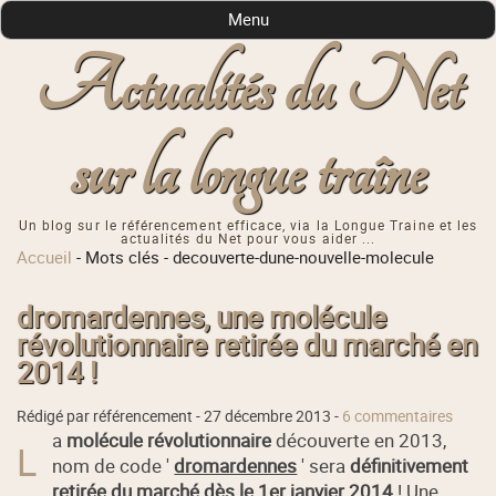
Menu
Actualités du Net
sur la longue traîne
Un blog sur le référencement efficace, via la Longue Traine et les
actualités du Net pour vous aider ...
Accueil
-
Mots clés
-
decouverte-dune-nouvelle-molecule
dromardennes, une molécule
révolutionnaire retirée du marché en
2014 !
Rédigé par référencement -
27 décembre 2013
-
6 commentaires
a
molécule révolutionnaire
découverte en 2013,
L
nom de code '
dromardennes
' sera
définitivement
retirée du marché dès le 1er janvier 2014
! Une