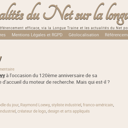
tés du Net sur la longu
éférencement efficace, via la Longue Traine et les actualités du Net po
res
Mentions Légales et RGPD
Géolocalisation
Référencem
y
entaire
wy
à l'occasion du 120ème anniversaire de sa
e d'accueil du moteur de recherche. Mais qui est-il ?
dle du jour
,
Raymond Loewy
,
styliste industriel
,
franco-américain
,
industriel
,
créateur de logo
,
design et arts appliqués