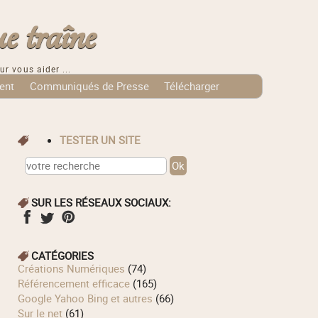
e traîne
ur vous aider ...
ent
Communiqués de Presse
Télécharger
TESTER UN SITE
SUR LES RÉSEAUX SOCIAUX:
CATÉGORIES
Créations Numériques
(74)
Référencement efficace
(165)
Google Yahoo Bing et autres
(66)
Sur le net
(61)