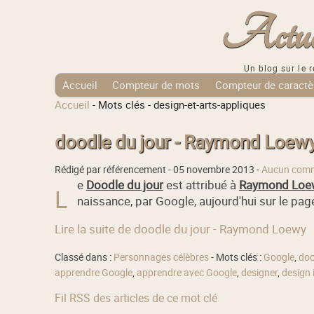
Actuali
Un blog sur le r
Accueil
Compteur de mots
Compteur de caractè
Accueil
-
Mots clés
-
design-et-arts-appliques
Tags Cloud
doodle du jour - Raymond Loew
Rédigé par référencement -
05 novembre 2013
-
Aucun comm
e
Doodle du jour
est attribué à
Raymond Loe
L
naissance, par Google, aujourd'hui sur le pag
Lire la suite de doodle du jour - Raymond Loewy
Classé dans :
Personnages célèbres
- Mots clés :
Google
,
doo
apprendre Google
,
apprendre avec Google
,
designer
,
design 
Fil RSS des articles de ce mot clé