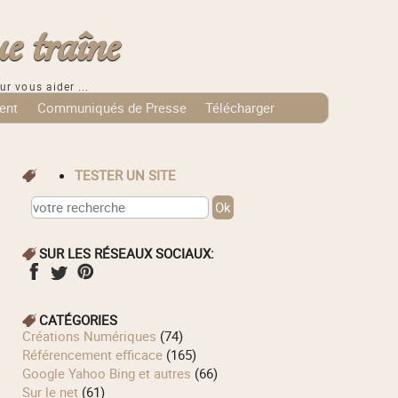
e traîne
ur vous aider ...
ent
Communiqués de Presse
Télécharger
TESTER UN SITE
SUR LES RÉSEAUX SOCIAUX:
CATÉGORIES
Créations Numériques
(74)
Référencement efficace
(165)
Google Yahoo Bing et autres
(66)
Sur le net
(61)