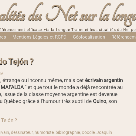
tés du Net sur la longu
éférencement efficace, via la Longue Traine et les actualités du Net po
res
Mentions Légales et RGPD
Géolocalisation
Référencem
do Tejón ?
re
é, étrange ou inconnu même, mais cet
écrivain argentin
"
MAFALDA
" et que tout le monde a déjà rencontrée au
ille, issue de la classe moyenne argentine est devenue
au Québec grâce à l'humour très subtil de
Quino
, son
 Tejón ?
ivain
,
dessinateur
,
humoriste
,
bibliographie
,
Doodle
,
Joaquín