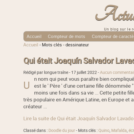
Actuali
Un blog sur le r
Accueil
Compteur de mots
Compteur de caractè
Accueil
-
Mots clés
-
dessinateur
Tags Cloud
Qui était Joaquín Salvador Lava
Rédigé par longue traîne -
17 juillet 2022
-
Aucun commentai
n nom qui peut vous paraître bien compliqu
U
est le ' Père ' d'une certaine fille dénommée 
moins une fois dans sa vie ... Cette petite f
très populaire en Amérique Latine, en Europe et 
créateur ...
Lire la suite de Qui était Joaquín Salvador Lavado
Classé dans :
Doodle du jour
- Mots clés :
Quino
,
Mafalda
,
écr