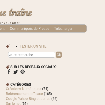
e traîne
ur vous aider ...
ent
Communiqués de Presse
Télécharger
TESTER UN SITE
SUR LES RÉSEAUX SOCIAUX:
CATÉGORIES
Créations Numériques
(74)
Référencement efficace
(165)
Google Yahoo Bing et autres
(66)
Sur le net
(61)