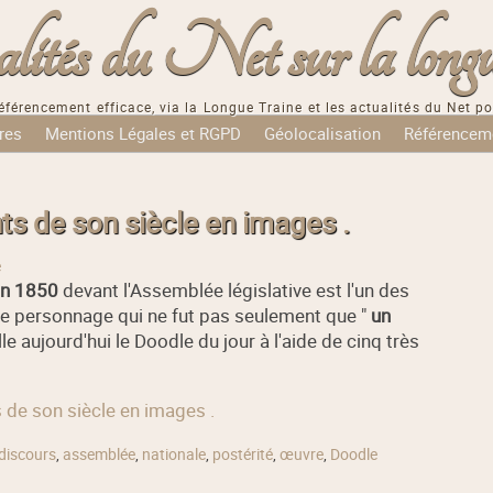
tés du Net sur la longu
éférencement efficace, via la Longue Traine et les actualités du Net po
res
Mentions Légales et RGPD
Géolocalisation
Référencem
ts de son siècle en images .
e
in 1850
devant l'Assemblée législative est l'un des
ce personnage qui ne fut pas seulement que "
un
le aujourd'hui le Doodle du jour à l'aide de cinq très
s de son siècle en images .
discours
,
assemblée
,
nationale
,
postérité
,
œuvre
,
Doodle