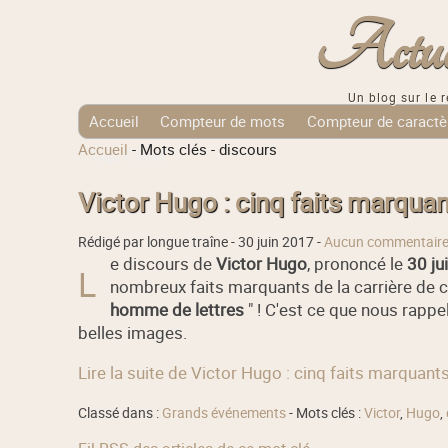
Actuali
Un blog sur le r
Accueil
Compteur de mots
Compteur de caractè
Accueil
-
Mots clés
-
discours
Tags Cloud
Victor Hugo : cinq faits marquan
Rédigé par longue traîne -
30 juin 2017
-
Aucun commentair
e discours de
Victor Hugo
, prononcé le
30 ju
L
nombreux faits marquants de la carrière de 
homme de lettres
" ! C'est ce que nous rappel
belles images.
Lire la suite de Victor Hugo : cinq faits marquant
Classé dans :
Grands événements
- Mots clés :
Victor
,
Hugo
,