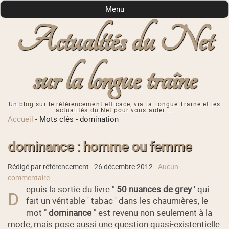
Menu
Actualités du Net
sur la longue traîne
Un blog sur le référencement efficace, via la Longue Traine et les
actualités du Net pour vous aider ...
Accueil
-
Mots clés
-
domination
dominance : homme ou femme
Rédigé par référencement -
26 décembre 2012
-
Aucun
commentaire
epuis la sortie du livre "
50 nuances de grey
' qui
D
fait un véritable ' tabac ' dans les chaumières, le
mot "
dominance
" est revenu non seulement à la
mode, mais pose aussi une question quasi-existentielle