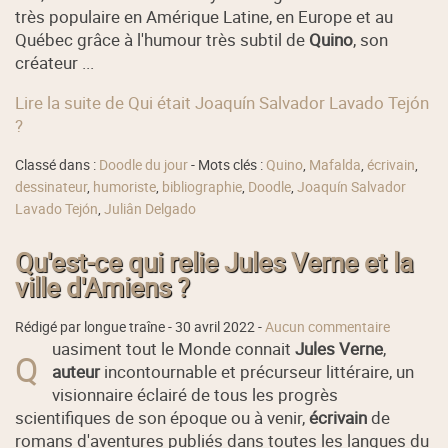
très populaire en Amérique Latine, en Europe et au
Québec grâce à l'humour très subtil de
Quino
, son
créateur ...
Lire la suite de Qui était Joaquín Salvador Lavado Tejón
?
Classé dans :
Doodle du jour
- Mots clés :
Quino
,
Mafalda
,
écrivain
,
dessinateur
,
humoriste
,
bibliographie
,
Doodle
,
Joaquín Salvador
Lavado Tejón
,
Juliân Delgado
Qu'est-ce qui relie Jules Verne et la
ville d'Amiens ?
Rédigé par longue traîne -
30 avril 2022
-
Aucun commentaire
uasiment tout le Monde connait
Jules Verne
,
Q
auteur
incontournable et précurseur littéraire, un
visionnaire éclairé de tous les progrès
scientifiques de son époque ou à venir,
écrivain
de
romans d'aventures publiés dans toutes les langues du