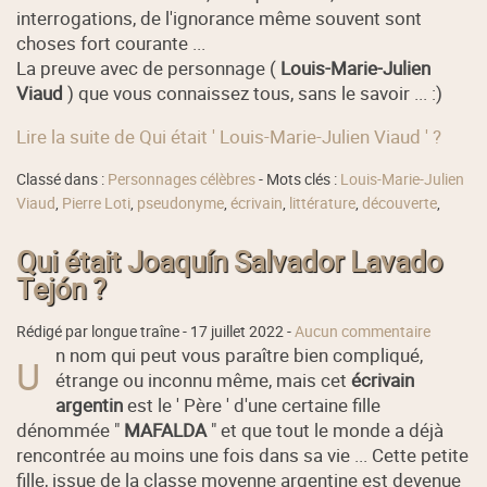
interrogations, de l'ignorance même souvent sont
choses fort courante ...
La preuve avec de personnage (
Louis-Marie-Julien
Viaud
) que vous connaissez tous, sans le savoir ... :)
Lire la suite de Qui était ' Louis-Marie-Julien Viaud ' ?
Classé dans :
Personnages célèbres
- Mots clés :
Louis-Marie-Julien
Viaud
,
Pierre Loti
,
pseudonyme
,
écrivain
,
littérature
,
découverte
,
Qui était Joaquín Salvador Lavado
Tejón ?
Rédigé par longue traîne -
17 juillet 2022
-
Aucun commentaire
n nom qui peut vous paraître bien compliqué,
U
étrange ou inconnu même, mais cet
écrivain
argentin
est le ' Père ' d'une certaine fille
dénommée "
MAFALDA
" et que tout le monde a déjà
rencontrée au moins une fois dans sa vie ... Cette petite
fille, issue de la classe moyenne argentine est devenue