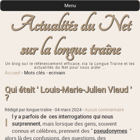
Menu
Actualités du Net
sur la longue traîne
Un blog sur le référencement efficace, via la Longue Traine et les
actualités du Net pour vous aider ...
Accueil
-
Mots clés
-
ecrivain
Qui était ' Louis-Marie-Julien Viaud '
?
Rédigé par longue traîne -
04 mars 2024
-
Aucun commentaire
l y a parfois de ces interrogations qui nous
I
surprennent
, mais lorsque des gens, souvent
connus et célèbres, prennent des "
pseudonymes
"
alors là des confusions, des questions, des