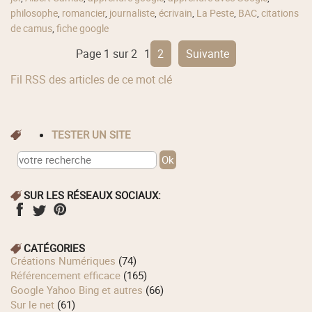
philosophe
,
romancier
,
journaliste
,
écrivain
,
La Peste
,
BAC
,
citations
de camus
,
fiche google
Page 1 sur 2
1
2
suivante
Fil RSS des articles de ce mot clé
TESTER UN SITE
SUR LES RÉSEAUX SOCIAUX:
CATÉGORIES
Créations Numériques
(74)
Référencement efficace
(165)
Google Yahoo Bing et autres
(66)
Sur le net
(61)