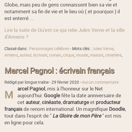
Globe, mais peu de gens connaissent bien sa vie et
notamment sa fin de vie et le lieu où ( et pourquoi ) il
est enterré ...
Lire la suite de Qu'est-ce qui relie Jules Verne et la ville
d'Amiens ?
Classé dans :
Personnages célèbres
- Mots clés :
Jules Verne
,
Amiens
,
auteur
,
écrivain
,
roman
,
cirque
,
musée
,
maison
,
cimetière
,
Marcel Pagnol : écrivain français
Rédigé par longue traîne -
29 février 2020
-
Aucun commentaire
arcel Pagnol
, mis à l'honneur sur le Net
M
aujourd'hui:
Google
fête la date anniversaire de
cet
auteur
,
cinéaste
,
dramaturge
et
producteur
français
de renom international. Un magnifique
Doodle
,
tout dans l'esprit de "
La Gloire de mon Père
" est mis
en ligne pour cela.