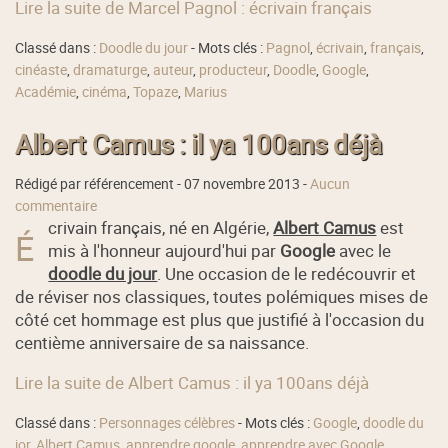
Lire la suite de Marcel Pagnol : écrivain français
Classé dans :
Doodle du jour
- Mots clés :
Pagnol
,
écrivain
,
français
,
cinéaste
,
dramaturge
,
auteur
,
producteur
,
Doodle
,
Google
,
Académie
,
cinéma
,
Topaze
,
Marius
Albert Camus : il ya 100ans déjà
Rédigé par référencement -
07 novembre 2013
-
Aucun
commentaire
crivain français, né en Algérie,
Albert Camus
est
É
mis à l'honneur aujourd'hui par
Google
avec le
doodle du jour
. Une occasion de le redécouvrir et
de réviser nos classiques, toutes polémiques mises de
côté cet hommage est plus que justifié à l'occasion du
centième anniversaire de sa naissance.
Lire la suite de Albert Camus : il ya 100ans déjà
Classé dans :
Personnages célèbres
- Mots clés :
Google
,
doodle du
jor
,
Albert Camus
,
apprendre google
,
apprendre avec Google
,