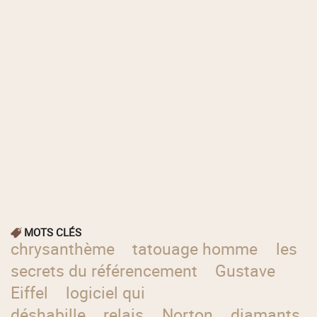
MOTS CLÉS
chrysanthème
tatouage homme
les
secrets du référencement
Gustave
Eiffel
logiciel qui
déshabille
relais
Norton
diamants