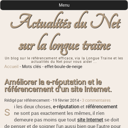
Menu
Actualités du Net
sur la longue traîne
Un blog sur le référencement efficace, via la Longue Traine et les
actualités du Net pour vous aider ...
Accueil
-
Mots clés
-
effet-boule-de-neige
Améliorer la e-réputation et le
référencement d'un site Internet.
Rédigé par référencement -
19 février 2014
-
3 commentaires
i les deux choses,
e-réputation
et
référencement
S
ne sont pas exactement les mêmes, il n'en
demeure pas moins que tout
site Internet
se doit
de penser et de soigner l'un aussi bien que l'autre pour