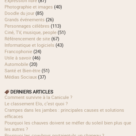
Expression libre
(87)
Photographie et images
(40)
Doodle du jour
(85)
Grands événements
(26)
Personnages célèbres
(113)
Ciné, TV, musique, people
(51)
Référencement de site
(67)
Informatique et logiciels
(43)
Francophonie
(24)
Utile à savoir
(46)
Automobile
(20)
Santé et Bien-être
(51)
Médias Sociaux
(37)
DERNIERS ARTICLES
Comment survivre à la Canicule ?
Le classement Elo, c’est quoi ?
Crampes dans les jambes : principales causes et solutions
efficaces
Pourquoi les chauves doivent se méfier du soleil bien plus que
les autres ?
Pourquoi les cow‑boys portaient‑ils un chapeau ?