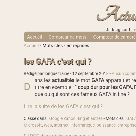
Actuali
Un blog sur le r
Accueil
Compteur de mots
Compteur de caractè
Accueil
-
Mots clés
-
entreprises
Tags Cloud
les GAFA c'est qui ?
Rédigé par longue traîne -
12 septembre 2018
-
Aucun comm
ans les
actualités
le mot
GAFA
apparait et r
D
titre en exemple : "
coup dur pour les GAFA, l'U
que ou qui sont ces fameux GAFA in fine ?
Lire la suite de les GAFA c'est qui ?
Classé dans :
Google Yahoo Bing et autres
- Mots clés :
GAF
Microsoft
,
Web
,
Internet
,
informatique
,
puissance
,
entrepris