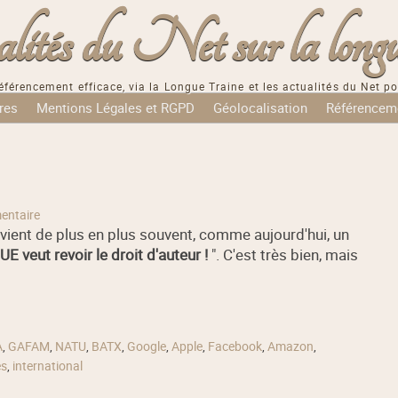
tés du Net sur la longu
éférencement efficace, via la Longue Traine et les actualités du Net po
res
Mentions Légales et RGPD
Géolocalisation
Référencem
entaire
evient de plus en plus souvent, comme aujourd'hui, un
E veut revoir le droit d'auteur !
". C'est très bien, mais
A
,
GAFAM
,
NATU
,
BATX
,
Google
,
Apple
,
Facebook
,
Amazon
,
es
,
international