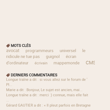
MOTS CLÉS
avocat
programmeurs
universel
le
ridicule ne tue pas
guignol
écran
CMS
d'ordinateur
mappemonde
sis
écrivain
DERNIERS COMMENTAIRES
longue traîne a dit : si vous allez sur le forum de '
Pl...
Marie a dit : Bonjour, Le sujet est ancien, mai...
longue traîne a dit : merci :) connue, mais elle fait
...
Gérard GAUTIER a dit : « Il pleut parfois en Bretagne