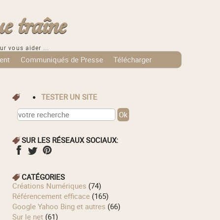
e traîne
ur vous aider ...
ent
Communiqués de Presse
Télécharger
TESTER UN SITE
SUR LES RÉSEAUX SOCIAUX:
CATÉGORIES
Créations Numériques
(74)
Référencement efficace
(165)
Google Yahoo Bing et autres
(66)
Sur le net
(61)