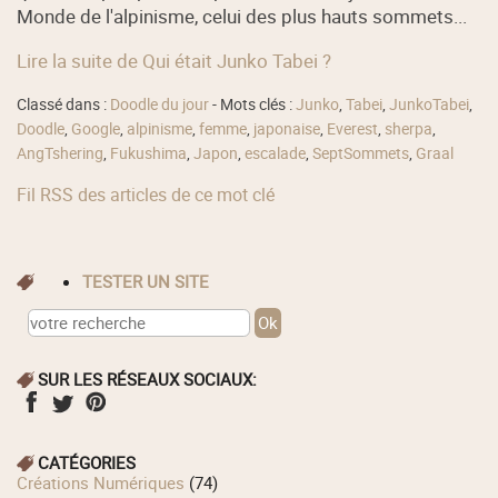
Monde de l'alpinisme, celui des plus hauts sommets...
Lire la suite de Qui était Junko Tabei ?
Classé dans :
Doodle du jour
- Mots clés :
Junko
,
Tabei
,
JunkoTabei
,
Doodle
,
Google
,
alpinisme
,
femme
,
japonaise
,
Everest
,
sherpa
,
AngTshering
,
Fukushima
,
Japon
,
escalade
,
SeptSommets
,
Graal
Fil RSS des articles de ce mot clé
TESTER UN SITE
SUR LES RÉSEAUX SOCIAUX:
CATÉGORIES
Créations Numériques
(74)