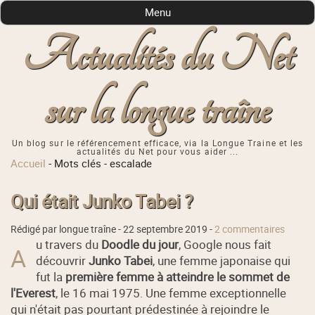
Menu
Actualités du Net
sur la longue traîne
Un blog sur le référencement efficace, via la Longue Traine et les
actualités du Net pour vous aider ...
Accueil
-
Mots clés
-
escalade
Qui était Junko Tabei ?
Rédigé par longue traîne -
22 septembre 2019
-
2 commentaires
u travers du
Doodle du jour
, Google nous fait
A
découvrir
Junko Tabei
, une femme japonaise qui
fut la
première femme
à atteindre le sommet de
l'Everest
, le 16 mai 1975. Une femme exceptionnelle
qui n'était pas pourtant prédestinée à rejoindre le