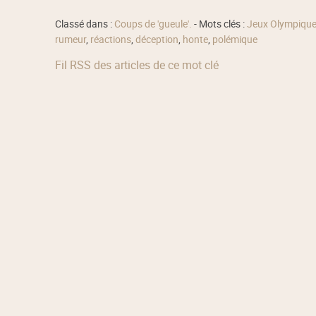
Classé dans :
Coups de 'gueule'.
- Mots clés :
Jeux Olympiqu
rumeur
,
réactions
,
déception
,
honte
,
polémique
Fil RSS des articles de ce mot clé