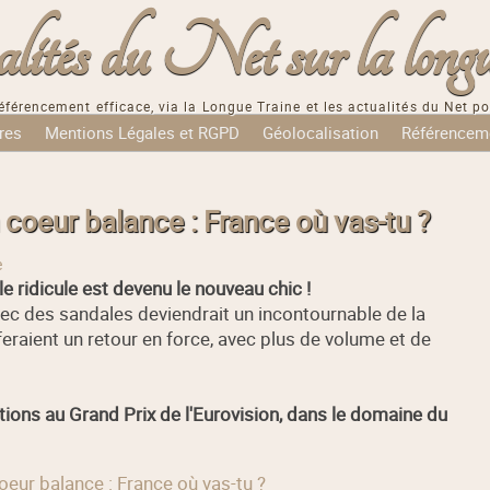
tés du Net sur la longu
éférencement efficace, via la Longue Traine et les actualités du Net po
res
Mentions Légales et RGPD
Géolocalisation
Référencem
 coeur balance : France où vas-tu ?
e
 ridicule est devenu le nouveau chic !
vec des sandales deviendrait un incontournable de la
eraient un retour en force, avec plus de volume et de
itions au Grand Prix de l'Eurovision, dans le domaine du
coeur balance : France où vas-tu ?