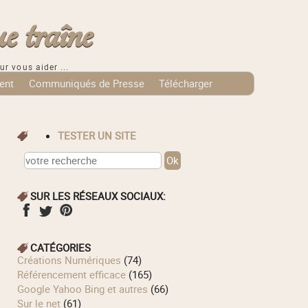
e traîne
ur vous aider ...
ent
Communiqués de Presse
Télécharger
TESTER UN SITE
SUR LES RÉSEAUX SOCIAUX:
CATÉGORIES
Créations Numériques
(74)
Référencement efficace
(165)
Google Yahoo Bing et autres
(66)
Sur le net
(61)