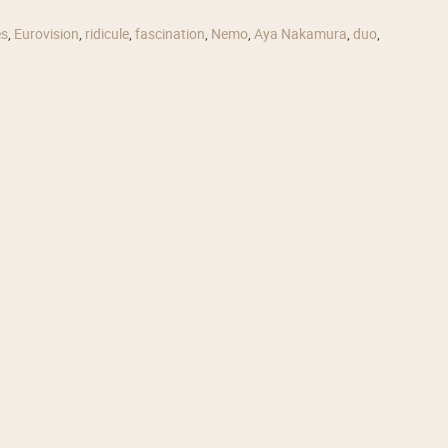
es
,
Eurovision
,
ridicule
,
fascination
,
Nemo
,
Aya Nakamura
,
duo
,