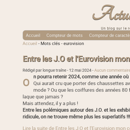
Actuali
Un blog sur le r
Accueil
Compteur de mots
Compteur de caractè
Accueil
-
Mots clés
-
eurovision
Tags Cloud
Entre les J.O et l'Eurovision mon
Rédigé par longue traîne -
12 mai 2024
-
Aucun commentair
n pourra retenir 2024, comme une année où le
O
Qui aurait cru que porter des chaussettes a
mode ? Ou que les coiffures des années 80 f
laque que jamais ?
Mais attendez, il y a plus !
Entre les polémiques autour des J.O. et les exhib
ridicule, on ne trouve même plus les superlatifs !!!
Lire la suite de Entre les J.O et l'Eurovision mon 