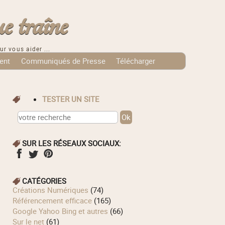
e traîne
ur vous aider ...
ent
Communiqués de Presse
Télécharger
TESTER UN SITE
SUR LES RÉSEAUX SOCIAUX:
CATÉGORIES
Créations Numériques
(74)
Référencement efficace
(165)
Google Yahoo Bing et autres
(66)
Sur le net
(61)