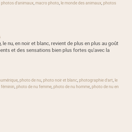
,
photos d'animaux
,
macro photo
,
le monde des animaux
,
photos
s
e
, le nu, en noir et blanc, revient de plus en plus au goût
lents et des sensations bien plus fortes qu'avec la
numérique
,
photo de nu
,
photo noir et blanc
,
photographie d'art
,
le
 féminin
,
photo de nu femme
,
photo de nu homme
,
photo de nu en