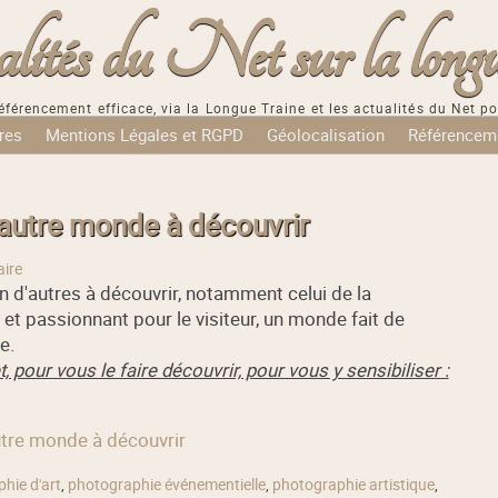
tés du Net sur la longu
éférencement efficace, via la Longue Traine et les actualités du Net po
res
Mentions Légales et RGPD
Géolocalisation
Référencem
 autre monde à découvrir
ire
en d'autres à découvrir, notamment celui de la
 et passionnant pour le visiteur, un monde fait de
e.
 pour vous le faire découvrir, pour vous y sensibiliser :
autre monde à découvrir
hie d'art
,
photographie événementielle
,
photographie artistique
,