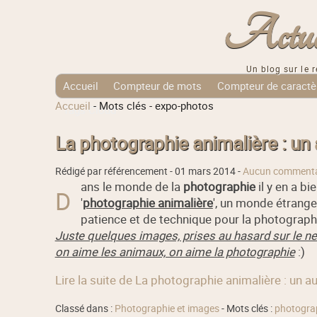
Actuali
Un blog sur le r
Accueil
Compteur de mots
Compteur de caractè
Accueil
-
Mots clés
-
expo-photos
Tags Cloud
La photographie animalière : un
Rédigé par référencement -
01 mars 2014
-
Aucun commenta
ans le monde de la
photographie
il y en a bi
D
'
photographie animalière
', un monde étrange
patience et de technique pour la photograph
Juste quelques images, prises au hasard sur le net,
on aime les animaux, on aime la photographie
:)
Lire la suite de La photographie animalière : un 
Classé dans :
Photographie et images
- Mots clés :
photograp