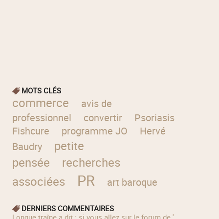
MOTS CLÉS
commerce
avis de
professionnel
convertir
Psoriasis
Fishcure
programme JO
Hervé
petite
Baudry
pensée
recherches
PR
associées
art baroque
DERNIERS COMMENTAIRES
longue traîne a dit : si vous allez sur le forum de '