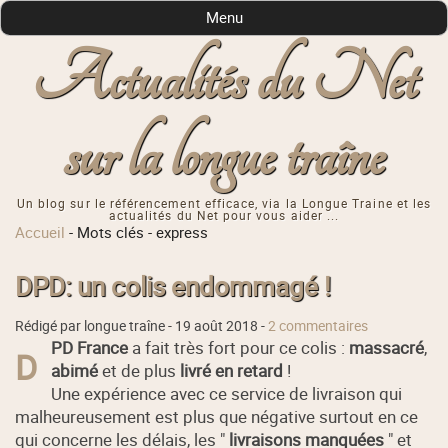
Menu
Actualités du Net
sur la longue traîne
Un blog sur le référencement efficace, via la Longue Traine et les
actualités du Net pour vous aider ...
Accueil
-
Mots clés
-
express
DPD: un colis endommagé !
Rédigé par longue traîne -
19 août 2018
-
2 commentaires
PD France
a fait très fort pour ce colis :
massacré
,
D
abimé
et de plus
livré en retard
!
Une expérience avec ce service de livraison qui
malheureusement est plus que négative surtout en ce
qui concerne les délais, les "
livraisons manquées
" et