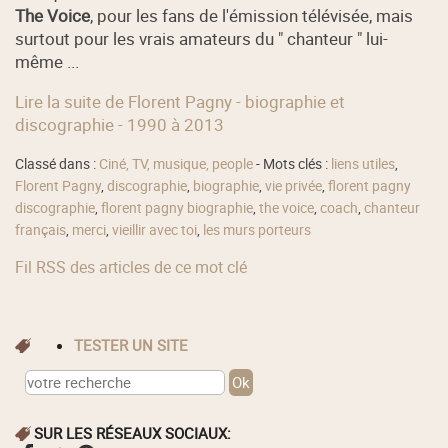
The Voice
, pour les fans de l'émission télévisée, mais
surtout pour les vrais amateurs du " chanteur " lui-
même ...
Lire la suite de Florent Pagny - biographie et
discographie - 1990 à 2013
Classé dans :
Ciné, TV, musique, people
- Mots clés :
liens utiles
,
Florent Pagny
,
discographie
,
biographie
,
vie privée
,
florent pagny
discographie
,
florent pagny biographie
,
the voice
,
coach
,
chanteur
français
,
merci
,
vieillir avec toi
,
les murs porteurs
Fil RSS des articles de ce mot clé
TESTER UN SITE
SUR LES RÉSEAUX SOCIAUX: