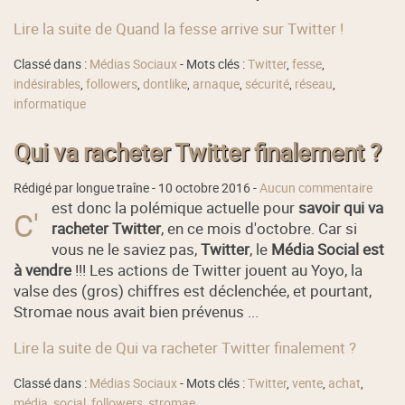
Lire la suite de Quand la fesse arrive sur Twitter !
Classé dans :
Médias Sociaux
- Mots clés :
Twitter
,
fesse
,
indésirables
,
followers
,
dontlike
,
arnaque
,
sécurité
,
réseau
,
informatique
Qui va racheter Twitter finalement ?
Rédigé par longue traîne -
10 octobre 2016
-
Aucun commentaire
est donc la polémique actuelle pour
savoir qui va
C'
racheter Twitter
, en ce mois d'octobre. Car si
vous ne le saviez pas,
Twitter
, le
Média Social est
à vendre
!!! Les actions de Twitter jouent au Yoyo, la
valse des (gros) chiffres est déclenchée, et pourtant,
Stromae nous avait bien prévenus ...
Lire la suite de Qui va racheter Twitter finalement ?
Classé dans :
Médias Sociaux
- Mots clés :
Twitter
,
vente
,
achat
,
média
,
social
,
followers
,
stromae