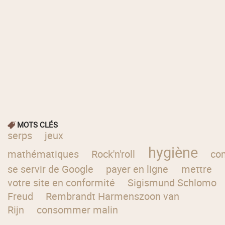
MOTS CLÉS
serps
jeux
hygiène
mathématiques
Rock'n'roll
co
se servir de Google
payer en ligne
mettre
votre site en conformité
Sigismund Schlomo
Freud
Rembrandt Harmenszoon van
Rijn
consommer malin