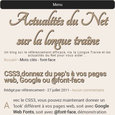
Menu
Actualités du Net
sur la longue traîne
Un blog sur le référencement efficace, via la Longue Traine et les
actualités du Net pour vous aider ...
Accueil
-
Mots clés
-
font-face
CSS3,donnez du pep's à vos pages
web, Google ou @font-face
Rédigé par référencement -
27 juillet 2011
-
Aucun commentaire
vec le CSS3, vous pouvez maintenant donner un
A
'look' différent à vos pages web, soit avec
Google
Web Fonts
, soit avec
@font-face
, démonstration