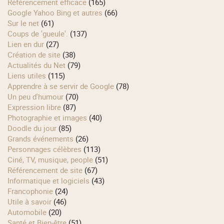
Référencement efficace
(165)
Google Yahoo Bing et autres
(66)
Sur le net
(61)
Coups de 'gueule'.
(137)
Lien en dur
(27)
Création de site
(38)
Actualités du Net
(79)
Liens utiles
(115)
Apprendre à se servir de Google
(78)
Un peu d'humour
(70)
Expression libre
(87)
Photographie et images
(40)
Doodle du jour
(85)
Grands événements
(26)
Personnages célèbres
(113)
Ciné, TV, musique, people
(51)
Référencement de site
(67)
Informatique et logiciels
(43)
Francophonie
(24)
Utile à savoir
(46)
Automobile
(20)
Santé et Bien-être
(51)