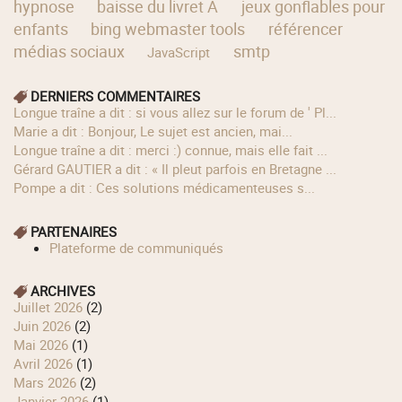
hypnose
baisse du livret A
jeux gonflables pour
enfants
bing webmaster tools
référencer
médias sociaux
smtp
JavaScript
DERNIERS COMMENTAIRES
longue traîne a dit : si vous allez sur le forum de ' Pl...
Marie a dit : Bonjour, Le sujet est ancien, mai...
longue traîne a dit : merci :) connue, mais elle fait ...
Gérard GAUTIER a dit : « Il pleut parfois en Bretagne ...
Pompe a dit : Ces solutions médicamenteuses s...
PARTENAIRES
Plateforme de communiqués
ARCHIVES
juillet 2026
(2)
juin 2026
(2)
mai 2026
(1)
avril 2026
(1)
mars 2026
(2)
janvier 2026
(1)