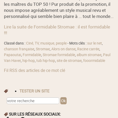
les maîtres du TOP 50 ! Pur produit de la promotion, il
nous impose agréablement un style musical revu et
personnalisé qui semble bien plaire à ... tout le monde...
Lire la suite de Formidable Stromae : il est formidable
!!!
Classé dans :
Ciné, TV, musique, people
- Mots clés :
sur le net
,
chanson française
,
Stromae
,
Alors on danse
,
Racine carrée
,
Papaoutai
,
Formidable
,
Stromae formidable
,
album stromae
,
Paul
Van Haver
,
hip-hop
,
tub hip-hop
,
site de stromae
,
fooormidable
Fil RSS des articles de ce mot clé
TESTER UN SITE
SUR LES RÉSEAUX SOCIAUX: