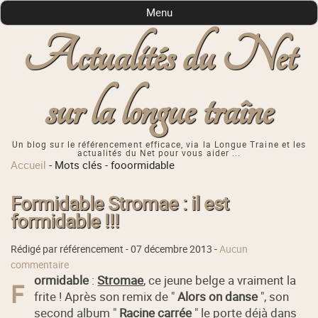
Menu
Actualités du Net
sur la longue traîne
Un blog sur le référencement efficace, via la Longue Traine et les
actualités du Net pour vous aider ...
Accueil
-
Mots clés
-
fooormidable
Formidable Stromae : il est
formidable !!!
Rédigé par référencement -
07 décembre 2013
-
Aucun
commentaire
ormidable
:
Stromae
, ce jeune belge a vraiment la
F
frite ! Après son remix de "
Alors on danse
", son
second album "
Racine carrée
" le porte déjà dans