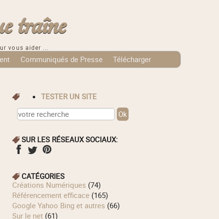
e traîne
ur vous aider ...
ent
Communiqués de Presse
Télécharger
TESTER UN SITE
SUR LES RÉSEAUX SOCIAUX:
CATÉGORIES
Créations Numériques
(74)
Référencement efficace
(165)
Google Yahoo Bing et autres
(66)
Sur le net
(61)