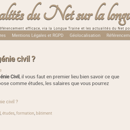
tés du Net sur la longu
éférencement efficace, via la Longue Traine et les actualités du Net po
res
Mentions Légales et RGPD
Géolocalisation
Référencem
nie civil ?
e
énie Civil
, il vous faut en premier lieu bien savoir ce que
 impose comme études, les salaires que vous pourrez
e civil ?
l
,
études
,
formation
,
bâtiment