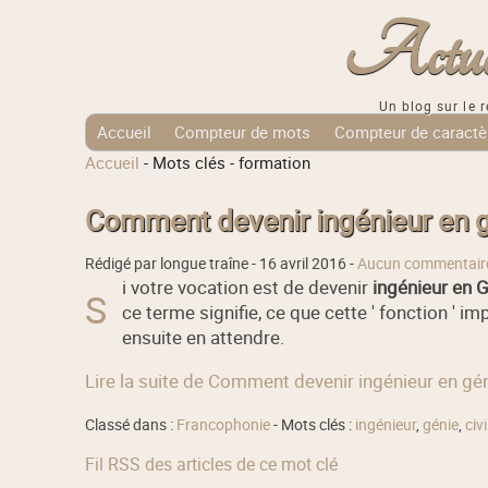
Actuali
Un blog sur le r
Accueil
Compteur de mots
Compteur de caractè
Accueil
-
Mots clés
-
formation
Tags Cloud
Comment devenir ingénieur en gé
Rédigé par longue traîne -
16 avril 2016
-
Aucun commentair
i votre vocation est de devenir
ingénieur en G
S
ce terme signifie, ce que cette ' fonction '
ensuite en attendre.
Lire la suite de Comment devenir ingénieur en géni
Classé dans :
Francophonie
- Mots clés :
ingénieur
,
génie
,
civi
Fil RSS des articles de ce mot clé