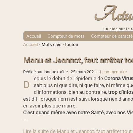
Actuali
Un blog sur le r
Accueil
Compteur de mots
Compteur de caractè
Accueil
-
Mots clés
-
foutoir
Tags Cloud
Manu et Jeannot, faut arrêter tout
Rédigé par longue traîne -
25 mars 2021
-
1 commentaire
epuis le début de l'épidémie de
Corona Viru
D
sait plus ni que dire, ni que faire, ni même q
d'informations, bien au contraire,
trop d'info
est dit, lorsque rien n'est suivi, lorsque rien d'
en avoir plus que marre.
C'est quand même avec notre Santé, avec nos Vi
....
Lire la suite de Manu et Jeannot, faut arrêter tout l