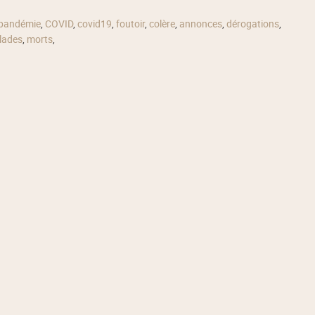
pandémie
,
COVID
,
covid19
,
foutoir
,
colère
,
annonces
,
dérogations
,
lades
,
morts
,