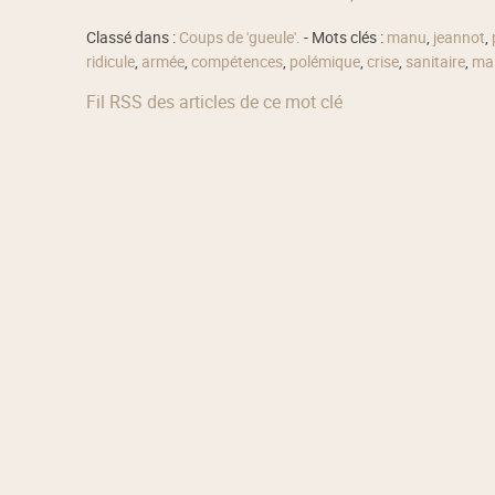
Classé dans :
Coups de 'gueule'.
- Mots clés :
manu
,
jeannot
,
ridicule
,
armée
,
compétences
,
polémique
,
crise
,
sanitaire
,
ma
Fil RSS des articles de ce mot clé