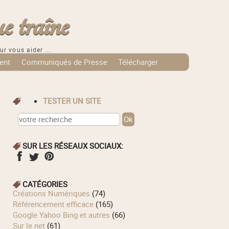
e traîne
ur vous aider ...
ent
Communiqués de Presse
Télécharger
TESTER UN SITE
SUR LES RÉSEAUX SOCIAUX:
CATÉGORIES
Créations Numériques
(74)
Référencement efficace
(165)
Google Yahoo Bing et autres
(66)
Sur le net
(61)