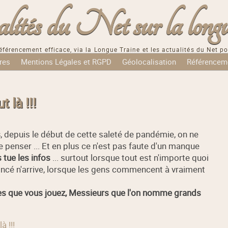
tés du Net sur la longu
éférencement efficace, via la Longue Traine et les actualités du Net po
res
Mentions Légales et RGPD
Géolocalisation
Référencem
 là !!!
s
, depuis le début de cette saleté de pandémie, on ne
ue penser ... Et en plus ce n'est pas faute d'un manque
s tue les infos
... surtout lorsque tout est n'importe quoi
annoncé n'arrive, lorsque les gens commencent à vraiment
es que vous jouez, Messieurs que l'on nomme grands
à !!!