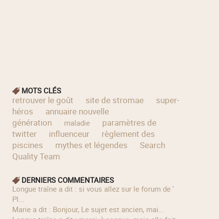
MOTS CLÉS
retrouver le goût
site de stromae
super-
héros
annuaire nouvelle
génération
paramètres de
maladie
twitter
influenceur
règlement des
piscines
mythes et légendes
Search
Quality Team
DERNIERS COMMENTAIRES
longue traîne a dit : si vous allez sur le forum de '
Pl...
Marie a dit : Bonjour, Le sujet est ancien, mai...