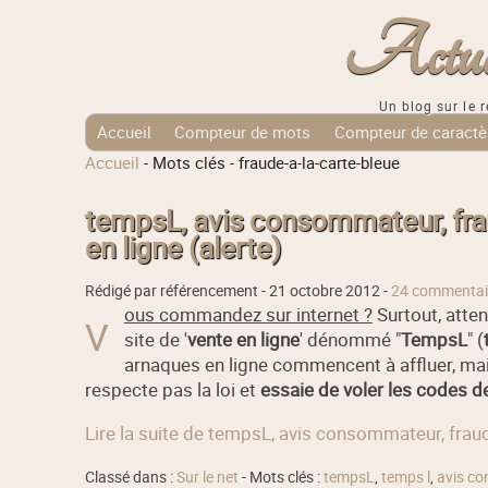
Actuali
Un blog sur le r
Accueil
Compteur de mots
Compteur de caractè
Accueil
-
Mots clés
-
fraude-a-la-carte-bleue
Tags Cloud
tempsL, avis consommateur, frau
en ligne (alerte)
Rédigé par référencement -
21 octobre 2012
-
24 commentai
ous commandez sur internet ?
Surtout, atten
V
site de '
vente en ligne
' dénommé "
TempsL
" (
arnaques en ligne commencent à affluer, mais
respecte pas la loi et
essaie de voler les codes d
Lire la suite de tempsL, avis consommateur, fraude
Classé dans :
Sur le net
- Mots clés :
tempsL
,
temps l
,
avis c