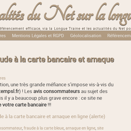
tés du Net sur la longu
éférencement efficace, via la Longue Traine et les actualités du Net po
res
Mentions Légales et RGPD
Géolocalisation
Référencem
de à la carte bancaire et arnaque
res
tion, une très grande méfiance s'impose vis-à-vis du
tempsl.fr
) ! Les
avis consommateurs
au sujet des
 il y a beaucoup plus grave encore : ce site ne
e votre carte bancaire
!!!
 à la carte bancaire et arnaque en ligne (alerte)
onsommateur
,
fraude à la carte bleue
,
arnaque en ligne
,
site