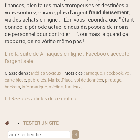
finances, bien faites mais trompeuses et destinées à
vous soutirez, encore, plus d'argent
frauduleusement
,
via des achats en ligne … L'on vous répondra que " étant
donnée la période actuelle nous disposons de moins
de personnel pour contrôler … ", oui mais là quand ça
rapporte, on ne vérifie même pas !
Lire la suite de Arnaques en ligne : Facebook accepte
l'argent sale !
Classé dans :
Médias Sociaux
- Mots clés :
arnaque
,
Facebook
,
vol
,
carte bleue
,
publicités
,
MarketPlace
,
vol de données
,
piratage
,
hackers
,
informatique
,
médias
,
frauleux
,
Fil RSS des articles de ce mot clé
TESTER UN SITE