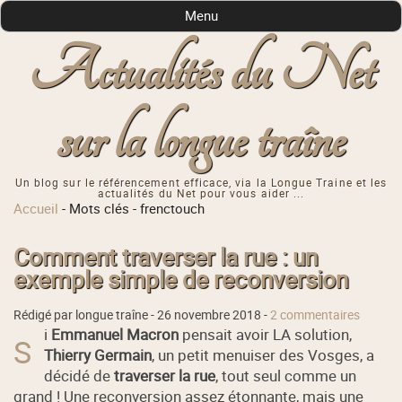
Menu
Actualités du Net
sur la longue traîne
Un blog sur le référencement efficace, via la Longue Traine et les
actualités du Net pour vous aider ...
Accueil
-
Mots clés
-
frenctouch
Comment traverser la rue : un
exemple simple de reconversion
Rédigé par longue traîne -
26 novembre 2018
-
2 commentaires
i
Emmanuel Macron
pensait avoir LA solution,
S
Thierry Germain
, un petit menuiser des Vosges, a
décidé de
traverser la rue
, tout seul comme un
grand ! Une reconversion assez étonnante, mais une