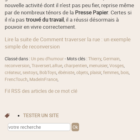
nouvelle activité dont il n'est pas peu fier, reprise même
par de nombreux ténors de la
Presse Papier
. Certes si
il n'a pas
trouvé du travail
, il a réussi désormais à
pouvoir en vivre correctement.
Lire la suite de Comment traverser la rue : un exemple
simple de reconversion
Classé dans :
Un peu d'humour
- Mots clés :
Thierry
,
Germain
,
reconversion
,
TraverserLaRue
,
charpentien
,
menuisier
,
Vosges
,
créateur
,
sextoys
,
BobToys
,
ébéniste
,
objets
,
plaisir
,
femmes
,
bois
,
FrencTouch
,
MadeInFrance
,
Fil RSS des articles de ce mot clé
TESTER UN SITE