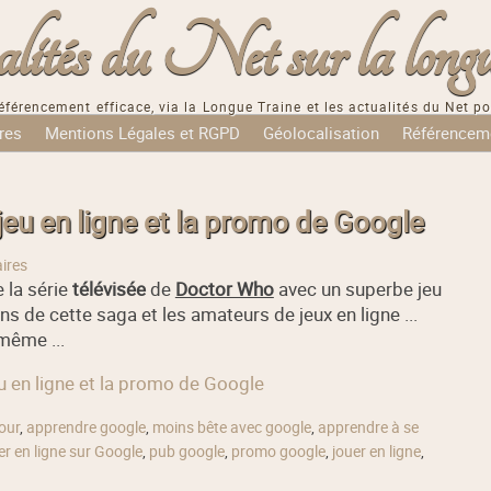
tés du Net sur la longu
éférencement efficace, via la Longue Traine et les actualités du Net po
res
Mentions Légales et RGPD
Géolocalisation
Référencem
 jeu en ligne et la promo de Google
ires
 la série
télévisée
de
Doctor Who
avec un superbe jeu
ans de cette saga et les amateurs de jeux en ligne ...
 même ...
jeu en ligne et la promo de Google
our
,
apprendre google
,
moins bête avec google
,
apprendre à se
er en ligne sur Google
,
pub google
,
promo google
,
jouer en ligne
,