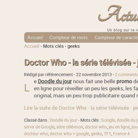
Actuali
Un blog sur le r
Accueil
Compteur de mots
Compteur de caractè
Accueil
-
Mots clés
-
geeks
Tags Cloud
Doctor Who - la série télévisée -
Rédigé par référencement -
22 novembre 2013
-
2 commenta
e
Doodle du jour
nous fait une belle
promo
de
L
en ligne pour réveiller un peu les geeks, les f
original, mais un peu trop publicitaire quand
Lire la suite de Doctor Who - la série télévisée - 
Classé dans :
Doodle du jour
- Mots clés :
Google
,
doodle du j
servir de Google
,
série télévison
,
doctor who
,
jeu en ligne
,
jou
docteur who
,
doctor who + google
,
geeks
,
TF1
,
France 4