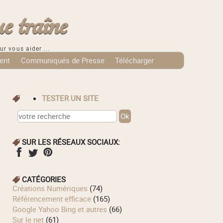
e traîne
ur vous aider ...
ent
Communiqués de Presse
Télécharger
TESTER UN SITE
SUR LES RÉSEAUX SOCIAUX:
CATÉGORIES
Créations Numériques
(74)
Référencement efficace
(165)
Google Yahoo Bing et autres
(66)
Sur le net
(61)