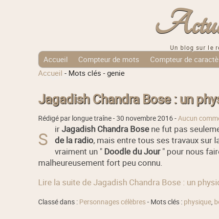
Actuali
Un blog sur le r
Accueil
Compteur de mots
Compteur de caractè
Accueil
-
Mots clés
-
genie
Tags Cloud
Jagadish Chandra Bose : un phys
Rédigé par longue traîne -
30 novembre 2016
-
Aucun comme
ir
Jagadish Chandra Bose
ne fut pas seulem
S
de la radio
, mais entre tous ses travaux sur l
vraiment un "
Doodle du Jour
" pour nous fai
malheureusement fort peu connu.
Lire la suite de Jagadish Chandra Bose : un physic
Classé dans :
Personnages célèbres
- Mots clés :
physique
,
b