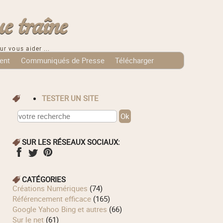
e traîne
ur vous aider ...
ent
Communiqués de Presse
Télécharger
TESTER UN SITE
SUR LES RÉSEAUX SOCIAUX:
CATÉGORIES
Créations Numériques
(74)
Référencement efficace
(165)
Google Yahoo Bing et autres
(66)
Sur le net
(61)