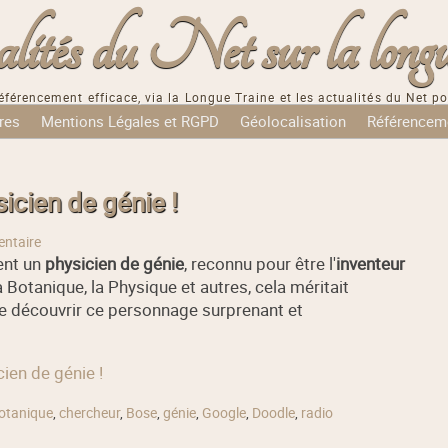
tés du Net sur la longu
éférencement efficace, via la Longue Traine et les actualités du Net po
res
Mentions Légales et RGPD
Géolocalisation
Référencem
icien de génie !
ntaire
ent un
physicien de génie
, reconnu pour être l'
inventeur
a Botanique, la Physique et autres, cela méritait
re découvrir ce personnage surprenant et
ien de génie !
otanique
,
chercheur
,
Bose
,
génie
,
Google
,
Doodle
,
radio