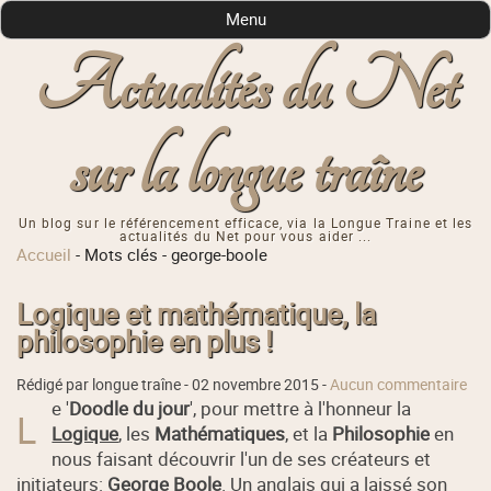
Menu
Actualités du Net
sur la longue traîne
Un blog sur le référencement efficace, via la Longue Traine et les
actualités du Net pour vous aider ...
Accueil
-
Mots clés
-
george-boole
Logique et mathématique, la
philosophie en plus !
Rédigé par longue traîne -
02 novembre 2015
-
Aucun commentaire
e '
Doodle du jour
', pour mettre à l'honneur la
L
Logique
, les
Mathématiques
, et la
Philosophie
en
nous faisant découvrir l'un de ses créateurs et
initiateurs:
George Boole
. Un anglais qui a laissé son