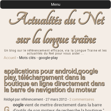
Menu
Actualités du Net
sur la longue traîne
Un blog sur le référencement efficace, via la Longue Traine et les
actualités du Net pour vous aider ...
Accueil
-
Mots clés
-
google-play
applications pour android,google
play, téléchargement dans la
boutique en ligne directement dans
la barre de navigation du moteur
Rédigé par référencement -
27 mars 2012
-
2 commentaires
oogle
vient de mettre directement dans la barre
G
d'outils de son moteur de recherche la boutique "