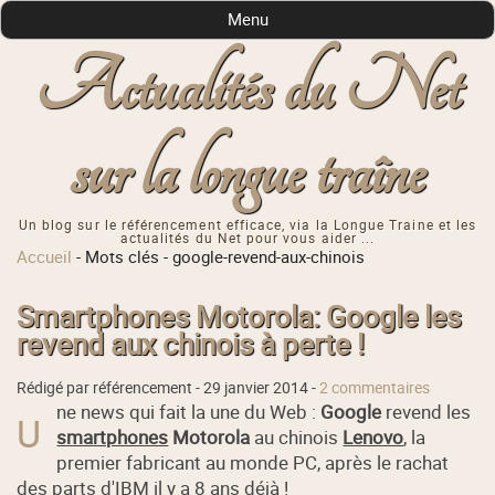
Menu
Actualités du Net
sur la longue traîne
Un blog sur le référencement efficace, via la Longue Traine et les
actualités du Net pour vous aider ...
Accueil
-
Mots clés
-
google-revend-aux-chinois
Smartphones Motorola: Google les
revend aux chinois à perte !
Rédigé par référencement -
29 janvier 2014
-
2 commentaires
ne news qui fait la une du Web :
Google
revend les
U
smartphones
Motorola
au chinois
Lenovo
, la
premier fabricant au monde PC, après le rachat
des parts d'IBM il y a 8 ans déjà !